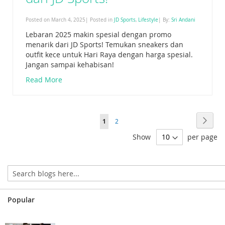
Posted on March 4, 2025| Posted in
JD Sports
,
Lifestyle
| By:
Sri Andani
Lebaran 2025 makin spesial dengan promo
menarik dari JD Sports! Temukan sneakers dan
outfit kece untuk Hari Raya dengan harga spesial.
Jangan sampai kehabisan!
Read More
Page
Page
Next
You're
Page
1
2
currently
Show
per page
reading
page
Popular