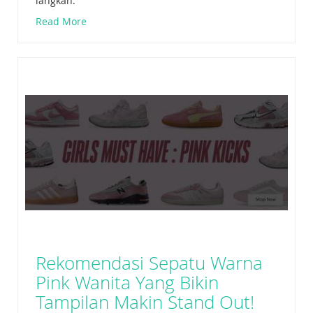
langkah.
Read More
Rekomendasi Sepatu Warna
Pink Wanita Yang Bikin
Tampilan Makin Stand Out!