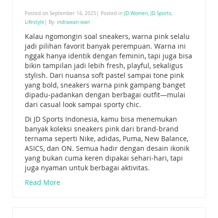
Posted on September 16, 2025| Posted in
JD Women
,
JD Sports
,
Lifestyle
| By:
indrawan wan
Kalau ngomongin soal sneakers, warna pink selalu
jadi pilihan favorit banyak perempuan. Warna ini
nggak hanya identik dengan feminin, tapi juga bisa
bikin tampilan jadi lebih fresh, playful, sekaligus
stylish. Dari nuansa soft pastel sampai tone pink
yang bold, sneakers warna pink gampang banget
dipadu-padankan dengan berbagai outfit—mulai
dari casual look sampai sporty chic.
Di JD Sports Indonesia, kamu bisa menemukan
banyak koleksi sneakers pink dari brand-brand
ternama seperti Nike, adidas, Puma, New Balance,
ASICS, dan ON. Semua hadir dengan desain ikonik
yang bukan cuma keren dipakai sehari-hari, tapi
juga nyaman untuk berbagai aktivitas.
Read More