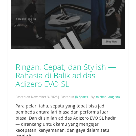
Ringan, Cepat, dan Stylish —
Rahasia di Balik adidas
Adizero EVO SL
Posted on November 3, 2025| Posted in
JD Sports
| By:
michael augusta
Para pelari tahu, sepatu yang tepat bisa jadi
pembeda antara lari biasa dan performa luar
biasa. Dan di sinilah adidas Adizero EVO SL hadir
— dirancang untuk kamu yang mengejar
kecepatan, kenyamanan, dan gaya dalam satu