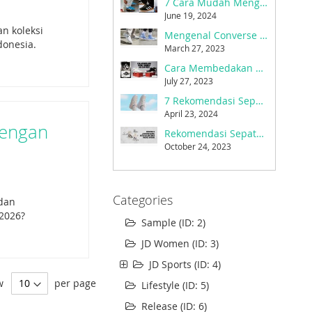
7 Cara Mudah Mengatasi Sepatu Kebesaran
June 19, 2024
n koleksi
Mengenal Converse dan Sejarahnya Menjadi Sepatu Favorit Sejak 1908
donesia.
March 27, 2023
Cara Membedakan Sepatu Converse Asli dan Palsu
July 27, 2023
7 Rekomendasi Sepatu Sneakers Wanita Tahun 2024
April 23, 2024
dengan
Rekomendasi Sepatu New Balance untuk Gaya dan Fungsi yang Pas Untukmu
October 24, 2023
Categories
 dan
2026?
Sample (ID: 2)
JD Women (ID: 3)
JD Sports (ID: 4)
w
per page
Lifestyle (ID: 5)
Release (ID: 6)