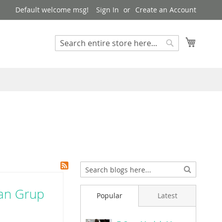
Default welcome msg!
Sign In
Create an Account
My Cart
Search
Search
ian Grup
Popular
Latest