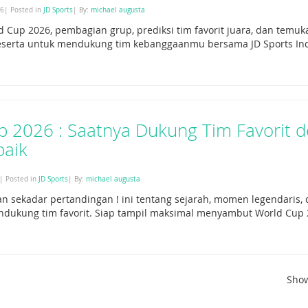
26| Posted in
JD Sports
| By:
michael augusta
d Cup 2026, pembagian grup, prediksi tim favorit juara, dan temuka
peserta untuk mendukung tim kebanggaanmu bersama JD Sports In
p 2026 : Saatnya Dukung Tim Favorit 
baik
| Posted in
JD Sports
| By:
michael augusta
an sekadar pertandingan ! ini tentang sejarah, momen legendaris,
dukung tim favorit. Siap tampil maksimal menyambut World Cup 
Sho