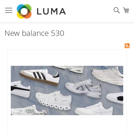
Skip
to
Sear
My
Content
New balance 530