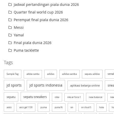
Jadwal pertandingan piala dunia 2026
Quarter final world cup 2026
Perempat final piala dunia 2026
Messi
Yamal
Final piala dunia 2026
Puma tacklette
Tags
sena
Sample Tag
adidas
adidas samba
sepatu adidas
adidas samba
jd sports
jd sports indonesia
sne
aplikasi belanja online
sepatu sneakers
sepatu
nike
new balance
nike air force 1
new
asics
puma
on
asics gel 1130
puma 9t
on cloud 5
hoka
ho