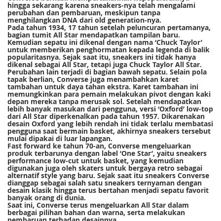
hingga sekarang karena sneakers-nya telah mengalami
perubahan dan pembaruan, meskipun tanpa
menghilangkan DNA dari old generation-nya.
Pada tahun 1934, 17 tahun setelah peluncuran pertamanya,
bagian tumit All Star mendapatkan tampilan baru.
Kemudian sepatu ini dikenal dengan nama ‘Chuck Taylor’
untuk memberikan penghormatan kepada legenda di balik
popularitasnya. Sejak saat itu, sneakers ini tidak hanya
dikenal sebagai All Star, tetapi juga Chuck Taylor All Star.
Perubahan lain terjadi di bagian bawah sepatu. Selain pola
tapak berlian, Converse juga menambahkan karet
tambahan untuk daya tahan ekstra. Karet tambahan ini
memungkinkan para pemain melakukan pivot dengan kaki
depan mereka tanpa merusak sol. Setelah mendapatkan
lebih banyak masukan dari pengguna, versi ‘Oxford’ low-top
dari All Star diperkenalkan pada tahun 1957. Dikarenakan
desain Oxford yang lebih rendah ini tidak terlalu membatasi
pengguna saat bermain basket, akhirnya sneakers tersebut
mulai dipakai di luar lapangan.
Fast forward ke tahun 70-an, Converse mengeluarkan
produk terbarunya dengan label ‘One Star’, yaitu sneakers
performance low-cut untuk basket, yang kemudian
digunakan juga oleh skaters untuk bergaya retro sebagai
alternatif style yang baru. Sejak saat itu sneakers Converse
dianggap sebagai salah satu sneakers ternyaman dengan
desain klasik hingga terus bertahan menjadi sepatu favorit
banyak orang di dunia.
Saat ini, Converse terus mengeluarkan All Star dalam
berbagai pilihan bahan dan warna, serta melakukan
pembaruan terhadap desainnya.