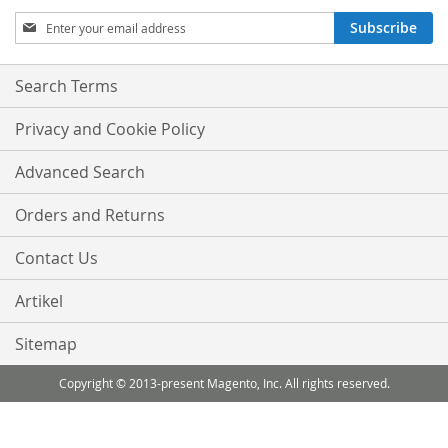
Sign
Subscribe
Up
for
Our
Search Terms
Newsletter:
Privacy and Cookie Policy
Advanced Search
Orders and Returns
Contact Us
Artikel
Sitemap
Copyright © 2013-present Magento, Inc. All rights reserved.