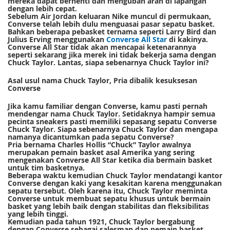
mereka dapat berhenti dan mengubah arah di lapangan
dengan lebih cepat.
Sebelum Air Jordan keluaran Nike muncul di permukaan,
Converse telah lebih dulu menguasai pasar sepatu basket.
Bahkan beberapa pebasket ternama seperti Larry Bird dan
Julius Erving menggunakan
Converse All Star
di kakinya.
Converse All Star tidak akan mencapai ketenarannya
seperti sekarang jika merek ini tidak bekerja sama dengan
Chuck Taylor. Lantas, siapa sebenarnya Chuck Taylor ini?
Asal usul nama Chuck Taylor, Pria dibalik kesuksesan
Converse
Jika kamu familiar dengan Converse, kamu pasti pernah
mendengar nama Chuck Taylor. Setidaknya hampir semua
pecinta sneakers pasti memiliki sepasang sepatu Converse
Chuck Taylor. Siapa sebenarnya Chuck Taylor dan mengapa
namanya dicantumkan pada sepatu Converse?
Pria bernama Charles Hollis “Chuck” Taylor awalnya
merupakan pemain basket asal Amerika yang sering
mengenakan Converse All Star ketika dia bermain basket
untuk tim basketnya.
Beberapa waktu kemudian Chuck Taylor mendatangi kantor
Converse dengan kaki yang kesakitan karena menggunakan
sepatu tersebut. Oleh karena itu, Chuck Taylor meminta
Converse untuk membuat sepatu khusus untuk bermain
basket yang lebih baik dengan stabilitas dan fleksibilitas
yang lebih tinggi.
Kemudian pada tahun 1921, Chuck Taylor bergabung
dengan Converse sebagai salesman dan pemain basket