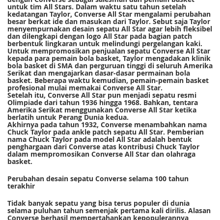
untuk tim All Stars. Dalam waktu satu tahun setelah
kedatangan Taylor, Converse All Star mengalami perubahan
besar berkat ide dan masukan dari Taylor. Sebut saja Taylor
menyempurnakan desain sepatu All Star agar lebih fleksibel
dan dilengkapi dengan logo All Star pada bagian patch
berbentuk lingkaran untuk melindungi pergelangan kaki.
Untuk mempromosikan penjualan sepatu Converse All Star
kepada para pemain bola basket, Taylor mengadakan klinik
bola basket di SMA dan perguruan tinggi di seluruh Amerika
Serikat dan mengajarkan dasar-dasar permainan bola
basket. Beberapa waktu kemudian, pemain-pemain basket
profesional mulai memakai Converse All Star.
Setelah itu, Converse All Star pun menjadi sepatu resmi
Olimpiade dari tahun 1936 hingga 1968. Bahkan, tentara
Amerika Serikat menggunakan Converse All Star ketika
berlatih untuk Perang Dunia kedua.
Akhirnya pada tahun 1932, Converse menambahkan nama
Chuck Taylor pada ankle patch sepatu All Star. Pemberian
nama Chuck Taylor pada model All Star adalah bentuk
penghargaan dari Converse atas kontribusi Chuck Taylor
dalam mempromosikan Converse All Star dan olahraga
basket.
Perubahan desain sepatu Converse selama 100 tahun
terakhir
Tidak banyak sepatu yang bisa terus populer di dunia
selama puluhan tahun semenjak pertama kali dirilis. Alasan
Converse berhasil mempertahankan kepopulerannya