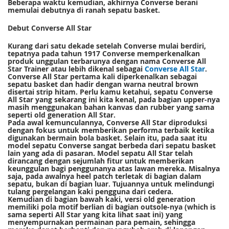
Beberapa waktu kemudian, akhirnya Converse berani
memulai debutnya di ranah sepatu basket.
Debut Converse All Star
Kurang dari satu dekade setelah Converse mulai berdiri,
tepatnya pada tahun 1917 Converse memperkenalkan
produk unggulan terbarunya dengan nama Converse All
Star Trainer atau lebih dikenal sebagai
Converse All Star
.
Converse All Star pertama kali diperkenalkan sebagai
sepatu basket dan hadir dengan warna neutral brown
disertai strip hitam. Perlu kamu ketahui, sepatu Converse
All Star yang sekarang ini kita kenal, pada bagian upper-nya
masih menggunakan bahan kanvas dan rubber yang sama
seperti old generation All Star.
Pada awal kemunculannya, Converse All Star diproduksi
dengan fokus untuk memberikan performa terbaik ketika
digunakan bermain bola basket. Selain itu, pada saat itu
model sepatu Converse sangat berbeda dari sepatu basket
lain yang ada di pasaran. Model sepatu All Star telah
dirancang dengan sejumlah fitur untuk memberikan
keunggulan bagi penggunanya atas lawan mereka. Misalnya
saja, pada awalnya heel patch terletak di bagian dalam
sepatu, bukan di bagian luar. Tujuannya untuk melindungi
tulang pergelangan kaki pengguna dari cedera.
Kemudian di bagian bawah kaki, versi old generation
memiliki pola motif berlian di bagian outsole-nya (which is
sama seperti All Star yang kita lihat saat ini) yang
menyempurnakan permainan para pemain, sehingga