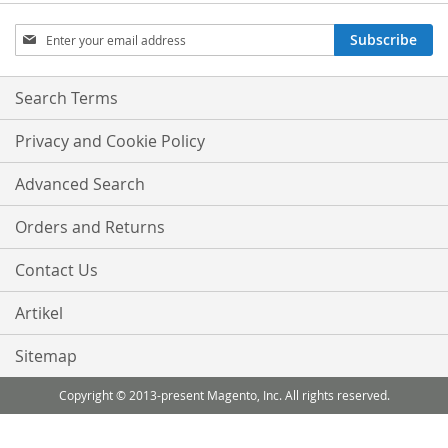
Sign
Subscribe
Up
for
Our
Search Terms
Newsletter:
Privacy and Cookie Policy
Advanced Search
Orders and Returns
Contact Us
Artikel
Sitemap
Copyright © 2013-present Magento, Inc. All rights reserved.