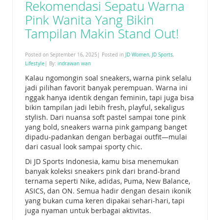
Rekomendasi Sepatu Warna
Pink Wanita Yang Bikin
Tampilan Makin Stand Out!
Posted on September 16, 2025| Posted in
JD Women
,
JD Sports
,
Lifestyle
| By:
indrawan wan
Kalau ngomongin soal sneakers, warna pink selalu
jadi pilihan favorit banyak perempuan. Warna ini
nggak hanya identik dengan feminin, tapi juga bisa
bikin tampilan jadi lebih fresh, playful, sekaligus
stylish. Dari nuansa soft pastel sampai tone pink
yang bold, sneakers warna pink gampang banget
dipadu-padankan dengan berbagai outfit—mulai
dari casual look sampai sporty chic.
Di JD Sports Indonesia, kamu bisa menemukan
banyak koleksi sneakers pink dari brand-brand
ternama seperti Nike, adidas, Puma, New Balance,
ASICS, dan ON. Semua hadir dengan desain ikonik
yang bukan cuma keren dipakai sehari-hari, tapi
juga nyaman untuk berbagai aktivitas.