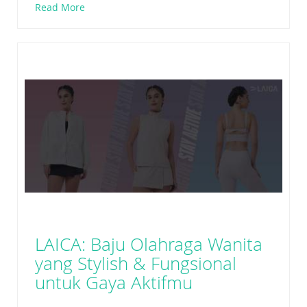
Read More
LAICA: Baju Olahraga Wanita
yang Stylish & Fungsional
untuk Gaya Aktifmu