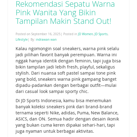
Rekomendasi Sepatu Warna
Pink Wanita Yang Bikin
Tampilan Makin Stand Out!
Posted on September 16, 2025| Posted in
JD Women
,
JD Sports
,
Lifestyle
| By:
indrawan wan
Kalau ngomongin soal sneakers, warna pink selalu
jadi pilihan favorit banyak perempuan. Warna ini
nggak hanya identik dengan feminin, tapi juga bisa
bikin tampilan jadi lebih fresh, playful, sekaligus
stylish. Dari nuansa soft pastel sampai tone pink
yang bold, sneakers warna pink gampang banget
dipadu-padankan dengan berbagai outfit—mulai
dari casual look sampai sporty chic.
Di JD Sports Indonesia, kamu bisa menemukan
banyak koleksi sneakers pink dari brand-brand
ternama seperti Nike, adidas, Puma, New Balance,
ASICS, dan ON. Semua hadir dengan desain ikonik
yang bukan cuma keren dipakai sehari-hari, tapi
juga nyaman untuk berbagai aktivitas.