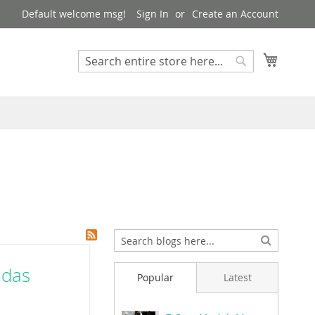
Default welcome msg!
Sign In
Create an Account
My Cart
Search
Search
idas
Popular
Latest