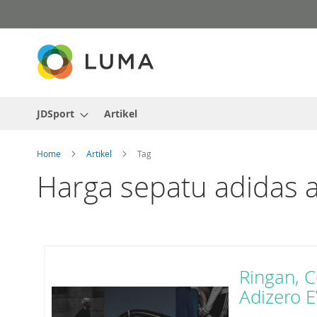
Skip
to
Content
JDSport
Artikel
Home
Artikel
Tag
Harga sepatu adidas a
Ringan, C
Adizero 