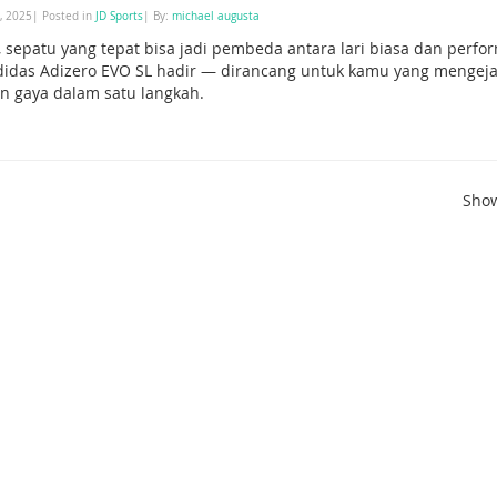
, 2025| Posted in
JD Sports
| By:
michael augusta
, sepatu yang tepat bisa jadi pembeda antara lari biasa dan perfor
adidas Adizero EVO SL hadir — dirancang untuk kamu yang mengeja
n gaya dalam satu langkah.
Sho