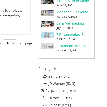
7 Cara Mudah Mengatasi Sepatu Kebesaran
June 19, 2024
ma luar biasa.
Mengenal Converse dan Sejarahnya Menjadi Sepatu Favorit Sejak 1908
r kecepatan,
March 27, 2023
Cara Membedakan Sepatu Converse Asli dan Palsu
July 27, 2023
7 Rekomendasi Sepatu Sneakers Wanita Tahun 2024
April 23, 2024
w
per page
Rekomendasi Sepatu New Balance untuk Gaya dan Fungsi yang Pas Untukmu
October 24, 2023
Categories
Sample (ID: 2)
JD Women (ID: 3)
JD Sports (ID: 4)
Lifestyle (ID: 5)
Release (ID: 6)