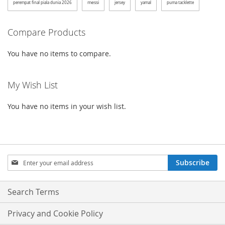
messi
perempat final piala dunia 2026
jersey
yamal
puma tacklette
Compare Products
You have no items to compare.
My Wish List
You have no items in your wish list.
Sign
Subscribe
Up
for
Our
Search Terms
Newsletter:
Privacy and Cookie Policy