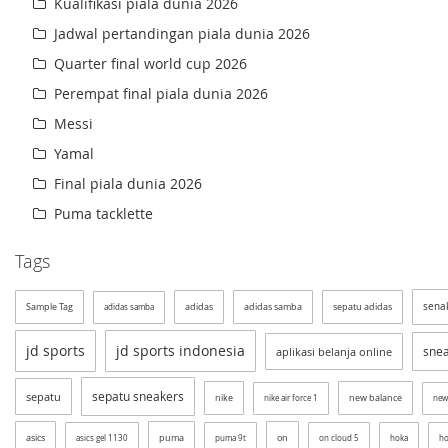
Kualifikasi piala dunia 2026
Jadwal pertandingan piala dunia 2026
Quarter final world cup 2026
Perempat final piala dunia 2026
Messi
Yamal
Final piala dunia 2026
Puma tacklette
Tags
sena
Sample Tag
adidas
adidas samba
sepatu adidas
adidas samba
jd sports
jd sports indonesia
sne
aplikasi belanja online
sepatu sneakers
sepatu
nike
new balance
nike air force 1
new
asics
puma
on
asics gel 1130
puma 9t
on cloud 5
hoka
ho