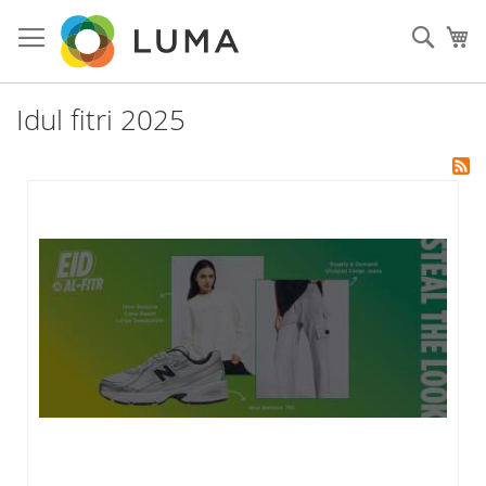
Skip
to
Sear
My
Content
Idul fitri 2025