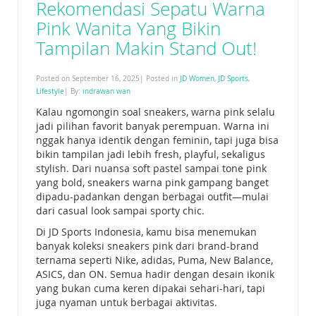
Rekomendasi Sepatu Warna
Pink Wanita Yang Bikin
Tampilan Makin Stand Out!
Posted on September 16, 2025| Posted in
JD Women
,
JD Sports
,
Lifestyle
| By:
indrawan wan
Kalau ngomongin soal sneakers, warna pink selalu
jadi pilihan favorit banyak perempuan. Warna ini
nggak hanya identik dengan feminin, tapi juga bisa
bikin tampilan jadi lebih fresh, playful, sekaligus
stylish. Dari nuansa soft pastel sampai tone pink
yang bold, sneakers warna pink gampang banget
dipadu-padankan dengan berbagai outfit—mulai
dari casual look sampai sporty chic.
Di JD Sports Indonesia, kamu bisa menemukan
banyak koleksi sneakers pink dari brand-brand
ternama seperti Nike, adidas, Puma, New Balance,
ASICS, dan ON. Semua hadir dengan desain ikonik
yang bukan cuma keren dipakai sehari-hari, tapi
juga nyaman untuk berbagai aktivitas.