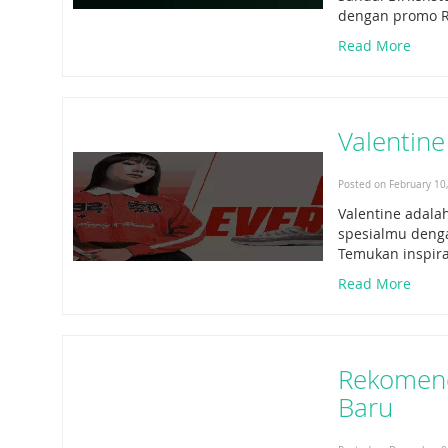
dengan promo Ra
Read More
Valentine
Posted on February 10
Valentine adala
spesialmu denga
Temukan inspira
Read More
Rekomend
Baru