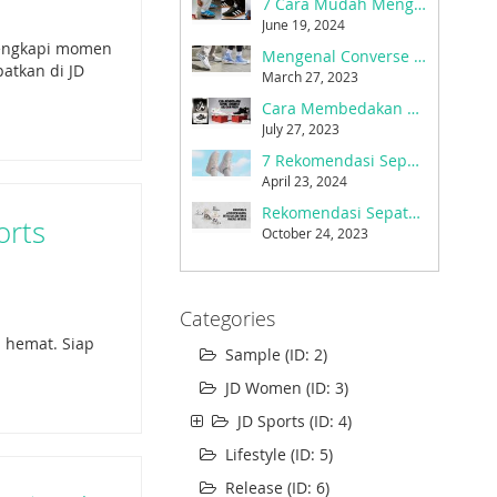
7 Cara Mudah Mengatasi Sepatu Kebesaran
June 19, 2024
 lengkapi momen
Mengenal Converse dan Sejarahnya Menjadi Sepatu Favorit Sejak 1908
atkan di JD
March 27, 2023
Cara Membedakan Sepatu Converse Asli dan Palsu
July 27, 2023
7 Rekomendasi Sepatu Sneakers Wanita Tahun 2024
April 23, 2024
Rekomendasi Sepatu New Balance untuk Gaya dan Fungsi yang Pas Untukmu
orts
October 24, 2023
Categories
h hemat. Siap
Sample (ID: 2)
JD Women (ID: 3)
JD Sports (ID: 4)
Lifestyle (ID: 5)
Release (ID: 6)