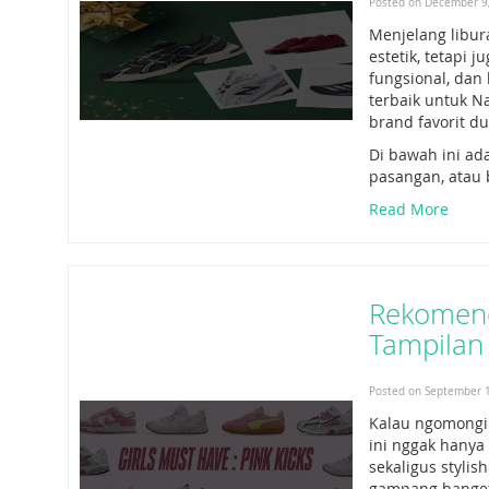
Posted on December 9
Menjelang libur
estetik, tetapi 
fungsional, dan
terbaik untuk N
brand favorit du
Di bawah ini ad
pasangan, atau 
Read More
Rekomend
Tampilan
Posted on September 1
Kalau ngomongin
ini nggak hanya 
sekaligus stylis
gampang banget 