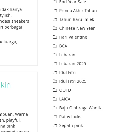
End Year Sale
tidak hanya
Promo Akhir Tahun
ylish,
Tahun Baru Imlek
ndasi sneakers
ri berbagai
Chinese New Year
Hari Valentine
keluarga,
BCA
Lebaran
Lebaran 2025
Idul Fitri
Idul Fitri 2025
kin
OOTD
LAICA
Baju Olahraga Wanita
rempuan. Warna
Rainy looks
h, playful,
Sepatu pink
rna pink
 sampai sporty