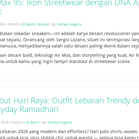
 Max 95: Ikon Streetwear dengan DNA 
k
026| Posted in
JD Sports
,
Release
| By:
michael augusta
 bukan sekadar sneakers—ini adalah karya desain revolusioner y
at sepatu. Dirancang oleh Sergio Lozano, siluet ini terinspirasi la
anusia, menjadikannya salah satu desain paling ikonik dalam sej
 desain bold, teknologi Air Max, dan storytelling yang kuat, Air 
ama untuk kamu yang ingin tampil standout di streetwear scene.
but Hari Raya: Outfit Lebaran Trendy 
ayday Ramadhan
, 2026| Posted in
JD Sports
| By:
michael augusta
 Lebaran 2026 yang modern dan effortless? Dari polo shirts, woven
ock untuk pria, plus styling chic untuk wanita — semua bisa kamu