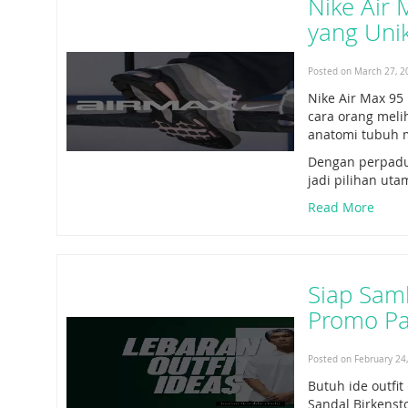
Nike Air
yang Uni
Posted on March 27, 2
Nike Air Max 95
cara orang melih
anatomi tubuh m
Dengan perpaduan
jadi pilihan ut
Read More
Siap Sam
Promo P
Posted on February 24
Butuh ide outfit
Sandal Birkenst