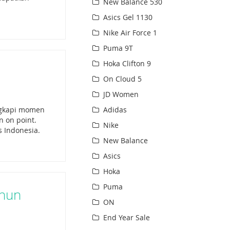
New Balance 530
Asics Gel 1130
Nike Air Force 1
Puma 9T
Hoka Clifton 9
On Cloud 5
JD Women
engkapi momen
Adidas
n on point.
Nike
s Indonesia.
New Balance
Asics
Hoka
Puma
ahun
ON
End Year Sale