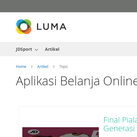
Skip
to
Content
JDSport
Artikel
Home
Artikel
Topic
Aplikasi Belanja Onlin
Final Pia
Generasi