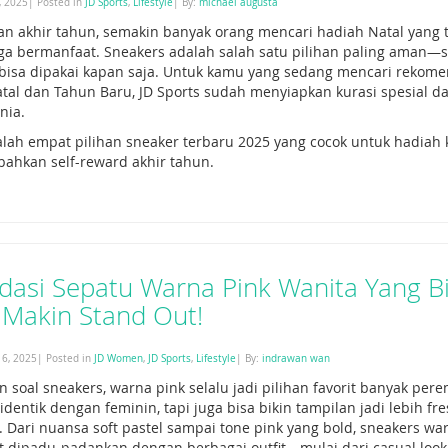
, 2025| Posted in
JD Sports
,
Lifestyle
| By:
michael augusta
an akhir tahun, semakin banyak orang mencari hadiah Natal yang 
juga bermanfaat. Sneakers adalah salah satu pilihan paling aman—st
 bisa dipakai kapan saja. Untuk kamu yang sedang mencari rekome
atal dan Tahun Baru, JD Sports sudah menyiapkan kurasi spesial da
nia.
alah empat pilihan sneaker terbaru 2025 yang cocok untuk hadiah 
bahkan self-reward akhir tahun.
asi Sepatu Warna Pink Wanita Yang Bi
 Makin Stand Out!
6, 2025| Posted in
JD Women
,
JD Sports
,
Lifestyle
| By:
indrawan wan
 soal sneakers, warna pink selalu jadi pilihan favorit banyak pe
identik dengan feminin, tapi juga bisa bikin tampilan jadi lebih fres
h. Dari nuansa soft pastel sampai tone pink yang bold, sneakers wa
dipadu-padankan dengan berbagai outfit—mulai dari casual look