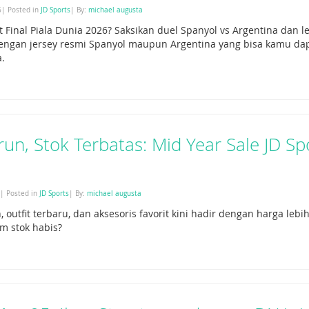
6| Posted in
JD Sports
| By:
michael augusta
Final Piala Dunia 2026? Saksikan duel Spanyol vs Argentina dan
dengan jersey resmi Spanyol maupun Argentina yang bisa kamu dap
a.
un, Stok Terbatas: Mid Year Sale JD Sp
6| Posted in
JD Sports
| By:
michael augusta
 outfit terbaru, dan aksesoris favorit kini hadir dengan harga lebi
m stok habis?