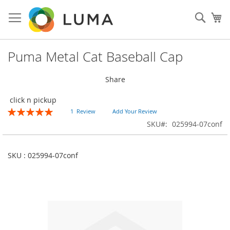
Skip
to
Sear
My
Content
Puma Metal Cat Baseball Cap
Share
click n pickup
Rating:
1
Review
Add Your Review
100
100
% of
SKU
025994-07conf
SKU : 025994-07conf
Skip
to
the
end
of
the
images