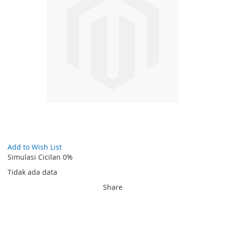
gallery
Skip
Add to Wish List
to
Simulasi Cicilan 0%
the
Tidak ada data
beginning
of
Share
the
images
gallery