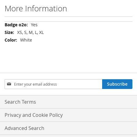
More Information
More
Yes
Information
XS, S, M, L, XL
White
Sign
Subscribe
Up
for
Our
Search Terms
Newsletter:
Privacy and Cookie Policy
Advanced Search