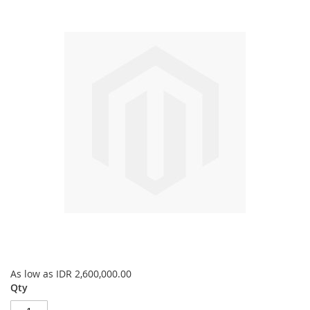
the
end
of
the
images
gallery
Skip
As low as
IDR 2,600,000.00
to
Qty
the