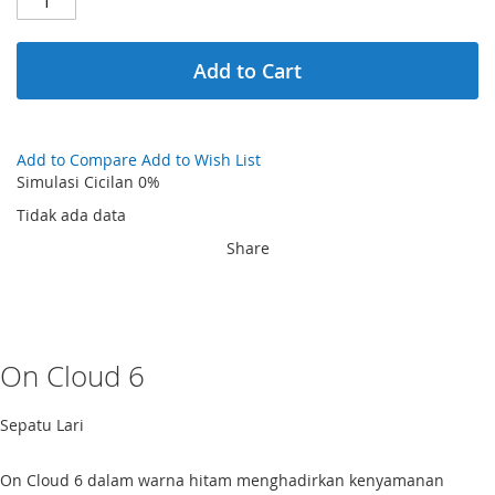
beginning
of
the
Add to Cart
images
gallery
Add to Compare
Add to Wish List
Simulasi Cicilan 0%
Tidak ada data
Share
On Cloud 6
Sepatu Lari
On Cloud 6 dalam warna hitam menghadirkan kenyamanan