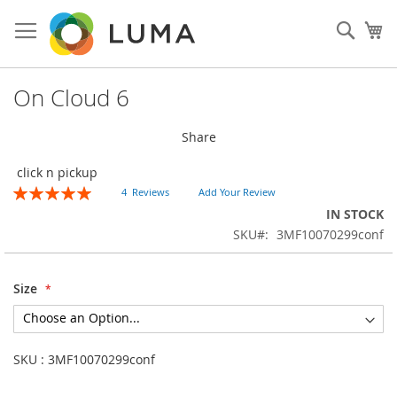
Skip
to
Sear
My
Content
On Cloud 6
Share
click n pickup
Rating:
4
Reviews
Add Your Review
100
100
% of
IN STOCK
SKU
3MF10070299conf
Size
SKU : 3MF10070299conf
Skip
to