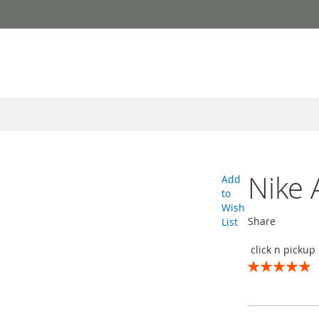
Nike 
Add
to
Wish
Share
List
click n pickup
Rating:
100
100
% of