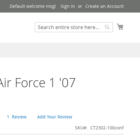
Default welcome msg!
Sign In
Create an Account
My Cart
Search
Search
Air Force 1 '07
1
Review
Add Your Review
SKU
CT2302-100conf