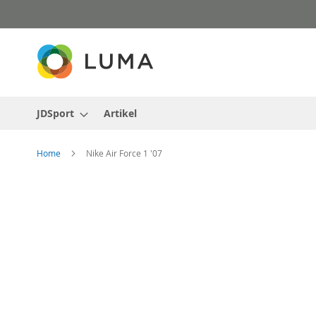
Skip
to
Content
JDSport
Artikel
Home
Nike Air Force 1 '07
Skip
to
the
end
of
the
images
gallery