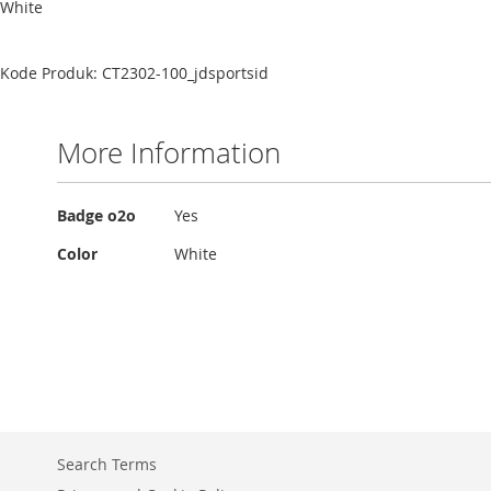
White
Kode Produk: CT2302-100_jdsportsid
More Information
More
Badge o2o
Yes
Information
Color
White
Search Terms