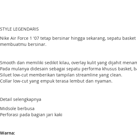
Skip
to
STYLE LEGENDARIS
the
beginning
Nike Air Force 1 '07 tetap bersinar hingga sekarang, sepatu baske
of
membuatmu bersinar.
the
images
gallery
Smooth dan memiliki sedikit kilau, overlay kulit yang dijahit menamp
Pada mulanya didesain sebagai sepatu performa khusus basket, b
Siluet low-cut memberikan tampilan streamline yang clean.
Collar low-cut yang empuk terasa lembut dan nyaman.
Detail selengkapnya
Midsole berbusa
Perforasi pada bagian jari kaki
Warna: